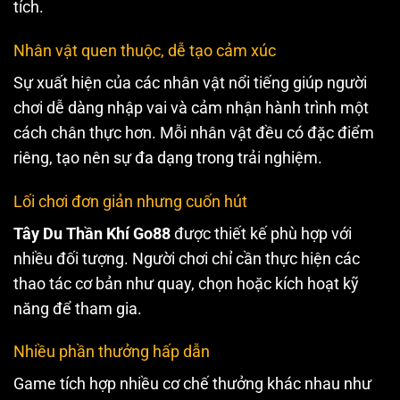
tích.
Nhân vật quen thuộc, dễ tạo cảm xúc
Sự xuất hiện của các nhân vật nổi tiếng giúp người
chơi dễ dàng nhập vai và cảm nhận hành trình một
cách chân thực hơn. Mỗi nhân vật đều có đặc điểm
riêng, tạo nên sự đa dạng trong trải nghiệm.
Lối chơi đơn giản nhưng cuốn hút
Tây Du Thần Khí Go88
được thiết kế phù hợp với
nhiều đối tượng. Người chơi chỉ cần thực hiện các
thao tác cơ bản như quay, chọn hoặc kích hoạt kỹ
năng để tham gia.
Nhiều phần thưởng hấp dẫn
Game tích hợp nhiều cơ chế thưởng khác nhau như