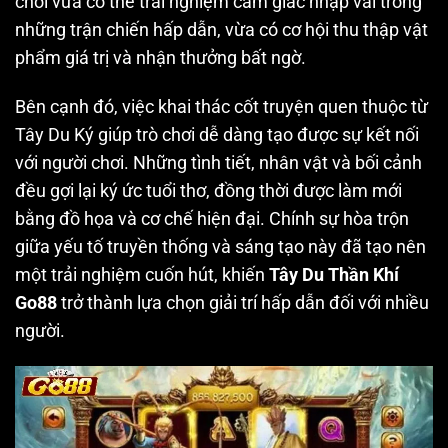
chơi vừa có thể trải nghiệm cảm giác nhập vai trong
những trận chiến hấp dẫn, vừa có cơ hội thu thập vật
phẩm giá trị và nhận thưởng bất ngờ.
Bên cạnh đó, việc khai thác cốt truyện quen thuộc từ
Tây Du Ký giúp trò chơi dễ dàng tạo được sự kết nối
với người chơi. Những tình tiết, nhân vật và bối cảnh
đều gợi lại ký ức tuổi thơ, đồng thời được làm mới
bằng đồ họa và cơ chế hiện đại. Chính sự hòa trộn
giữa yếu tố truyền thống và sáng tạo này đã tạo nên
một trải nghiệm cuốn hút, khiến
Tây Du Thần Khí
Go88
trở thành lựa chọn giải trí hấp dẫn đối với nhiều
người.