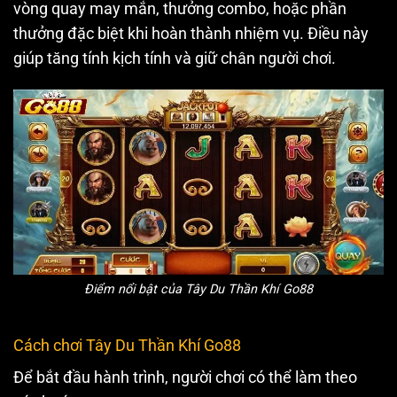
vòng quay may mắn, thưởng combo, hoặc phần
thưởng đặc biệt khi hoàn thành nhiệm vụ. Điều này
giúp tăng tính kịch tính và giữ chân người chơi.
Điểm nổi bật của Tây Du Thần Khí Go88
Cách chơi Tây Du Thần Khí Go88
Để bắt đầu hành trình, người chơi có thể làm theo