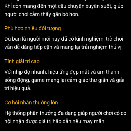
Khí còn mang đến một câu chuyện xuyên suốt, giúp
người chơi cảm thấy gắn bó hơn.
Phù hợp nhiều đối tượng
Dù bạn là người mới hay đã có kinh nghiệm, trò chơi
vẫn dễ dàng tiếp cận và mang lại trải nghiệm thú vị.
Tính giải trí cao
Với nhịp độ nhanh, hiệu ứng đẹp mắt và âm thanh
sống động, game mang lại cảm giác thư giãn và giải
trí hiệu quả.
Cơ hội nhận thưởng lớn
Hệ thống phần thưởng đa dạng giúp người chơi có cơ
hội nhận được giá trị hấp dẫn nếu may mắn.