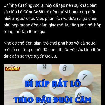
Chính yếu tố ngược lại này đã tạo nên sự khác biệt
và giúp
Lô Câm Go88
trở nên thú vị hơn trong mắt
nhiều người chơi. Việc phân tích và đưa ra lựa chọn
phù hợp mang đến cảm giác mới lạ, tăng tính hồi hộp
trong mỗi lần tham gia.
Nhờ cơ chế đơn giản, trò chơi phù hợp với cả người
mới lẫn những người đã quen thuộc với các hình thức
dự đoán số trực tuyến Go 88.