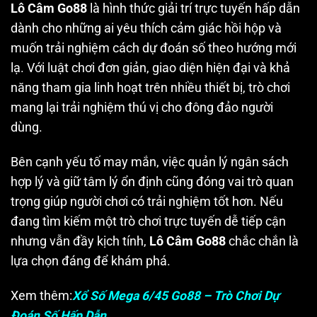
Lô Câm Go88
là hình thức giải trí trực tuyến hấp dẫn
dành cho những ai yêu thích cảm giác hồi hộp và
muốn trải nghiệm cách dự đoán số theo hướng mới
lạ. Với luật chơi đơn giản, giao diện hiện đại và khả
năng tham gia linh hoạt trên nhiều thiết bị, trò chơi
mang lại trải nghiệm thú vị cho đông đảo người
dùng.
Bên cạnh yếu tố may mắn, việc quản lý ngân sách
hợp lý và giữ tâm lý ổn định cũng đóng vai trò quan
trọng giúp người chơi có trải nghiệm tốt hơn. Nếu
đang tìm kiếm một trò chơi trực tuyến dễ tiếp cận
nhưng vẫn đầy kịch tính,
Lô Câm Go88
chắc chắn là
lựa chọn đáng để khám phá.
Xem thêm:
Xổ Số Mega 6/45 Go88 – Trò Chơi Dự
Đoán Số Hấp Dẫn