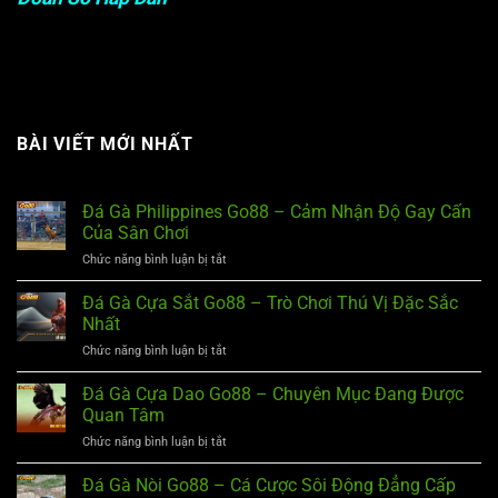
BÀI VIẾT MỚI NHẤT
Đá Gà Philippines Go88 – Cảm Nhận Độ Gay Cấn
Của Sân Chơi
Chức năng bình luận bị tắt
ở
Đá
Gà
Đá Gà Cựa Sắt Go88 – Trò Chơi Thú Vị Đặc Sắc
Philippines
Nhất
Go88
Chức năng bình luận bị tắt
ở
–
Đá
Cảm
Gà
Đá Gà Cựa Dao Go88 – Chuyên Mục Đang Được
Nhận
Cựa
Độ
Quan Tâm
Sắt
Gay
Chức năng bình luận bị tắt
ở
Go88
Cấn
Đá
–
Của
Gà
Đá Gà Nòi Go88 – Cá Cược Sôi Động Đẳng Cấp
Trò
Sân