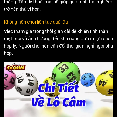
thẳng. Tâm lý thoải mái sẽ giúp quá trình trải nghiệm
trở nên thú vị hơn.
Không nên chơi liên tục quá lâu
Việc tham gia trong thời gian dài dễ khiến tinh thần
mệt mỏi và ảnh hưởng đến khả năng đưa ra lựa chọn
hợp lý. Người chơi nên cân đối thời gian nghỉ ngơi phù
hợp.