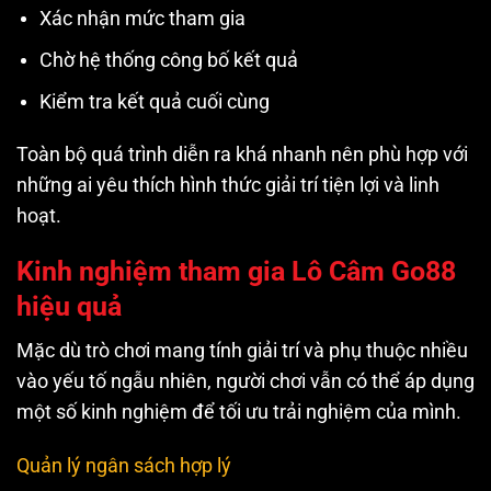
Xác nhận mức tham gia
Chờ hệ thống công bố kết quả
Kiểm tra kết quả cuối cùng
Toàn bộ quá trình diễn ra khá nhanh nên phù hợp với
những ai yêu thích hình thức giải trí tiện lợi và linh
hoạt.
Kinh nghiệm tham gia Lô Câm Go88
hiệu quả
Mặc dù trò chơi mang tính giải trí và phụ thuộc nhiều
vào yếu tố ngẫu nhiên, người chơi vẫn có thể áp dụng
một số kinh nghiệm để tối ưu trải nghiệm của mình.
Quản lý ngân sách hợp lý