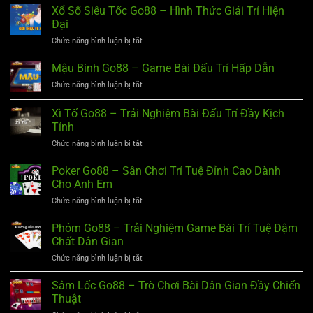
Số
Xổ Số Siêu Tốc Go88 – Hình Thức Giải Trí Hiện
Trò
Quan
Vietlott
Chơi
Đại
Tâm
Go88
Dự
Chức năng bình luận bị tắt
ở
–
Đoán
Xổ
Hình
Số
Số
Mậu Binh Go88 – Game Bài Đấu Trí Hấp Dẫn
Thức
Hấp
Siêu
Giải
Dẫn
Chức năng bình luận bị tắt
ở
Tốc
Trí
Mậu
Go88
Hiện
Binh
Xì Tố Go88 – Trải Nghiệm Bài Đấu Trí Đầy Kịch
–
Đại
Go88
Hình
Tính
Thu
–
Thức
Hút
Chức năng bình luận bị tắt
ở
Game
Giải
Cược
Xì
Bài
Trí
Thủ
Tố
Đấu
Poker Go88 – Sân Chơi Trí Tuệ Đỉnh Cao Dành
Hiện
Go88
Trí
Cho Anh Em
Đại
–
Hấp
Chức năng bình luận bị tắt
ở
Trải
Dẫn
Poker
Nghiệm
Go88
Phỏm Go88 – Trải Nghiệm Game Bài Trí Tuệ Đậm
Bài
–
Đấu
Chất Dân Gian
Sân
Trí
Chức năng bình luận bị tắt
ở
Chơi
Đầy
Phỏm
Trí
Kịch
Go88
Sâm Lốc Go88 – Trò Chơi Bài Dân Gian Đầy Chiến
Tuệ
Tính
–
Đỉnh
Thuật
Trải
Cao