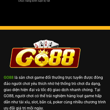
Chức năng bình luận bị tắt
ở
Nghiệm
Dành
Sâm
Game
Cho
Lốc
Bài
Anh
Go88
Trí
Em
–
Tuệ
Trò
Đậm
Chơi
Chất
Bài
Dân
Dân
Gian
Gian
Đầy
Chiến
Thuật
GO88
là sân chơi game đổi thưởng trực tuyến được đông
đảo người chơi yêu thích nhờ hệ thống trò chơi đa dạng,
giao diện hiện đại và tốc độ giao dịch nhanh chóng. Tại
GO88, người chơi có thể trải nghiệm hàng loạt game hấp
dẫn như tài xỉu, slot, bắn cá, poker cùng nhiều chương trình
ưu đãi giá trị mỗi ngày.