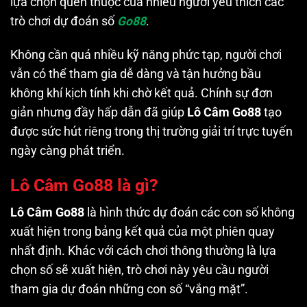
lựa chọn quen thuộc của nhiều người yêu thích các
trò chơi dự đoán số
Go88
.
Không cần quá nhiều kỹ năng phức tạp, người chơi
vẫn có thể tham gia dễ dàng và tận hưởng bầu
không khí kịch tính khi chờ kết quả. Chính sự đơn
giản nhưng đầy hấp dẫn đã giúp
Lô Câm Go88
tạo
được sức hút riêng trong thị trường giải trí trực tuyến
ngày càng phát triển.
Lô Câm Go88 là gì?
Lô Câm Go88
là hình thức dự đoán các con số không
xuất hiện trong bảng kết quả của một phiên quay
nhất định. Khác với cách chơi thông thường là lựa
chọn số sẽ xuất hiện, trò chơi này yêu cầu người
tham gia dự đoán những con số “vắng mặt”.