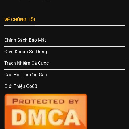
VỀ CHÚNG TÔI
Chính Sách Bảo Mật
Điều Khoản Sử Dụng
Trách Nhiệm Cá Cược
Câu Hỏi Thường Gặp
Giới Thiệu Go88