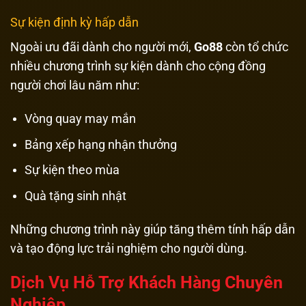
Sự kiện định kỳ hấp dẫn
Ngoài ưu đãi dành cho người mới,
Go88
còn tổ chức
nhiều chương trình sự kiện dành cho cộng đồng
người chơi lâu năm như:
Vòng quay may mắn
Bảng xếp hạng nhận thưởng
Sự kiện theo mùa
Quà tặng sinh nhật
Những chương trình này giúp tăng thêm tính hấp dẫn
và tạo động lực trải nghiệm cho người dùng.
Dịch Vụ Hỗ Trợ Khách Hàng Chuyên
Nghiệp