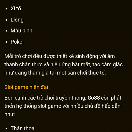
Xì tố
Liêng
Mậu binh
Poker
Mỗi trò chơi đều được thiết kế sinh động với âm
thanh chân thực và hiệu ứng bắt mắt, tạo cảm giác
như đang tham gia tại một sân chơi thực tế.
Slot game hiện đại
Bên cạnh các trò chơi truyền thống,
Go88
còn phát
triển hệ thống slot game với nhiều chủ đề hấp dẫn
như:
Thần thoại