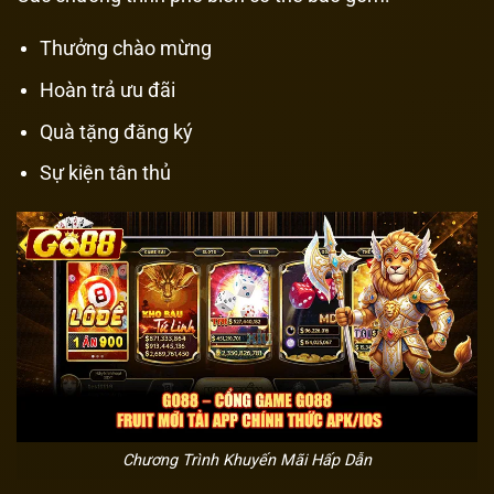
Thưởng chào mừng
Hoàn trả ưu đãi
Quà tặng đăng ký
Sự kiện tân thủ
Chương Trình Khuyến Mãi Hấp Dẫn