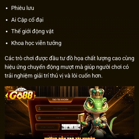
Phiêu lưu
Ai Cập cổ đại
Thế giới động vật
Khoa học viễn tưởng
Các trò chơi được đầu tư đồ họa chất lượng cao cùng
hiệu ứng chuyển động mượt mà giúp người chơi có
trải nghiệm giải trí thú vị và lôi cuốn hơn.