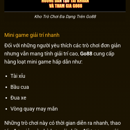
Kho Trò Chơi Đa Dạng Trên Go88
Mini game giải trí nhanh
Đối với những người yêu thích các trò chơi đơn giản
nhưng vẫn mang tính giải trí cao,
Go88
cung cấp
hàng loạt mini game hấp dẫn như:
Tài xỉu
Bầu cua
Đua xe
Vòng quay may mắn
Những trò chơi này có thời gian diễn ra nhanh, thao