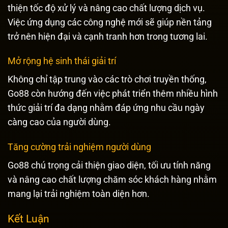
thiện tốc độ xử lý và nâng cao chất lượng dịch vụ.
Việc ứng dụng các công nghệ mới sẽ giúp nền tảng
trở nên hiện đại và cạnh tranh hơn trong tương lai.
Mở rộng hệ sinh thái giải trí
Không chỉ tập trung vào các trò chơi truyền thống,
Go88 còn hướng đến việc phát triển thêm nhiều hình
thức giải trí đa dạng nhằm đáp ứng nhu cầu ngày
càng cao của người dùng.
Tăng cường trải nghiệm người dùng
Go88 chú trọng cải thiện giao diện, tối ưu tính năng
và nâng cao chất lượng chăm sóc khách hàng nhằm
mang lại trải nghiệm toàn diện hơn.
Kết Luận