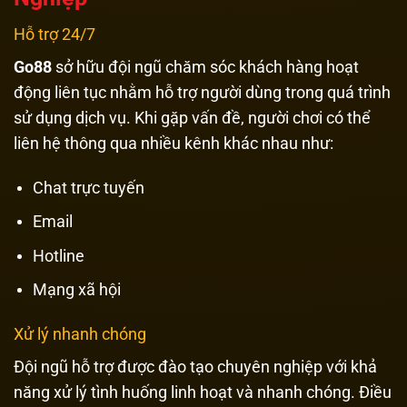
Hỗ trợ 24/7
Go88
sở hữu đội ngũ chăm sóc khách hàng hoạt
động liên tục nhằm hỗ trợ người dùng trong quá trình
sử dụng dịch vụ. Khi gặp vấn đề, người chơi có thể
liên hệ thông qua nhiều kênh khác nhau như:
Chat trực tuyến
Email
Hotline
Mạng xã hội
Xử lý nhanh chóng
Đội ngũ hỗ trợ được đào tạo chuyên nghiệp với khả
năng xử lý tình huống linh hoạt và nhanh chóng. Điều