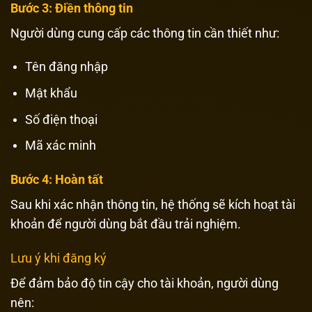
Bước 3: Điền thông tin
Người dùng cung cấp các thông tin cần thiết như:
Tên đăng nhập
Mật khẩu
Số điện thoại
Mã xác minh
Bước 4: Hoàn tất
Sau khi xác nhận thông tin, hệ thống sẽ kích hoạt tài
khoản để người dùng bắt đầu trải nghiệm.
Lưu ý khi đăng ký
Để đảm bảo độ tin cậy cho tài khoản, người dùng
nên: