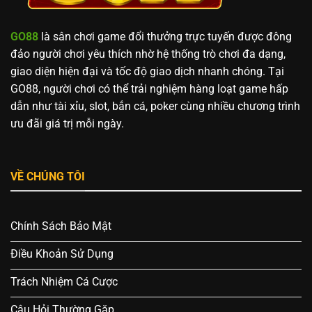
GO88
là sân chơi game đổi thưởng trực tuyến được đông
đảo người chơi yêu thích nhờ hệ thống trò chơi đa dạng,
giao diện hiện đại và tốc độ giao dịch nhanh chóng. Tại
GO88, người chơi có thể trải nghiệm hàng loạt game hấp
dẫn như tài xỉu, slot, bắn cá, poker cùng nhiều chương trình
ưu đãi giá trị mỗi ngày.
VỀ CHÚNG TÔI
Chính Sách Bảo Mật
Điều Khoản Sử Dụng
Trách Nhiệm Cá Cược
Câu Hỏi Thường Gặp