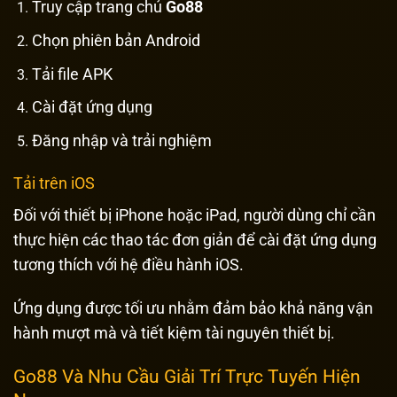
Truy cập trang chủ
Go88
Chọn phiên bản Android
Tải file APK
Cài đặt ứng dụng
Đăng nhập và trải nghiệm
Tải trên iOS
Đối với thiết bị iPhone hoặc iPad, người dùng chỉ cần
thực hiện các thao tác đơn giản để cài đặt ứng dụng
tương thích với hệ điều hành iOS.
Ứng dụng được tối ưu nhằm đảm bảo khả năng vận
hành mượt mà và tiết kiệm tài nguyên thiết bị.
Go88 Và Nhu Cầu Giải Trí Trực Tuyến Hiện