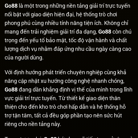
Go88
là một trong những nền tảng giải trí trực tuyến
nổi bật với giao diện hiện đại, hệ thống trò chơi
phong phú cùng nhiều tính năng tiện ích. Không chỉ
mang đến trải nghiệm giải trí đa dạng,
Go88
còn chú
trọng đến yếu tố bảo mật, tốc độ vận hành và chất
lượng dịch vụ nhằm đáp ứng nhu cầu ngày càng cao
của người dùng.
Với định hướng phát triển chuyên nghiệp cùng khả
năng cập nhật xu hướng công nghệ nhanh chóng,
Go88
đang dần khẳng định vị thế của mình trong lĩnh
vực giải trí trực tuyến. Từ thiết kế giao diện thân
thiện cho đến kho trò chơi hấp dẫn và hệ thống hỗ
trợ tận tâm, tất cả đều góp phần tạo nên sức hút
riêng cho nền tảng này.