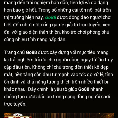
mang đến trải nghiệm hấp dẫn, tiện lợi và đa dạng
hơn bao giờ hết. Trong số những cái tên nổi bật trên
thị trường hiện nay,
Go88
được đông đảo người chơi
biết đến như một cổng game giải trí trực tuyến hiện
đại với giao diện thân thiện, kho trò chơi phong phú
cùng nhiều tính năng hấp dẫn.
Trang chủ
Go88
được xây dựng với mục tiêu mang
lại trải nghiệm tối ưu cho người dùng ngay từ lần truy
cập đầu tiên. Không chỉ chú trọng đến thiết kế đẹp
mắt, nền tảng còn đầu tư mạnh vào tốc độ xử lý, tính
ổn định và khả năng tương thích trên nhiều thiết bị
khác nhau. Đây chính là yếu tố giúp
Go88
nhanh
chóng tạo được dấu ấn trong cộng đồng người chơi
trực tuyến.