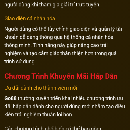
người dùng khi tham gia giải trí trực tuyến.
Giao diện cá nhân hóa
Người dùng có thể tùy chỉnh giao diện và quản lý tài
khoản dễ dàng thông qua hệ thống cá nhân hóa
thông minh. Tính năng này giúp nâng cao trải
nghiệm và tạo cảm giác thân thiện hơn trong quá
trình sử dụng.
Chương Trình Khuyến Mãi Hấp Dẫn
Ưu đãi dành cho thành viên mới
Go88
thường xuyên triển khai nhiều chương trình ưu
đãi hấp dẫn dành cho người dùng mới nhằm tạo điều
kiện trải nghiệm thuận lợi hơn.
Các chương trình phổ biến có thể bao gồm: