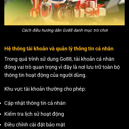
Cách điều hướng dẫn Go88 danh mục trò chơi
Hệ thống tài khoản và quản lý thông tin cá nhân
Trong quá trình sử dụng Go88, tài khoản cá nhân
đóng vai trò quan trọng vì đây là nơi lưu trữ toàn bộ
thông tin hoạt động của người dùng.
Khu vực tài khoản thường cho phép:
Cập nhật thông tin cá nhân
Kiểm tra lịch sử hoạt động
Điều chỉnh cài đặt bảo mật