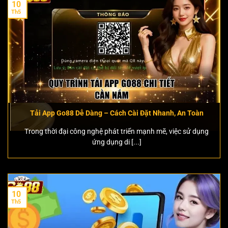
10
Th5
Tải App Go88 Dễ Dàng – Cách Cài Đặt Nhanh, An Toàn
Trong thời đại công nghệ phát triển mạnh mẽ, việc sử dụng
ứng dụng di [...]
10
Th5