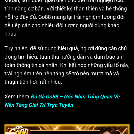
khoản, làm quen giao diện cho đến trải nghiệm các
tính năng cơ bản. Với thiết kế thân thiện và hệ thống
hỗ trợ đầy đủ, Go88 mang lại trải nghiệm tương đối
dễ tiếp cận cho nhiều đối tượng người dùng khác
nhau.
Tuy nhiên, để sử dụng hiệu quả, người dùng cần chủ
động tìm hiểu, tuân thủ hướng dẫn và đảm bảo an
toàn thông tin cá nhân. Khi kết hợp những yếu tố này,
trải nghiệm trên nền tảng sẽ trở nên mượt mà và
thuận tiện hơn rất nhiều.
Xem thêm:
Đá Gà Go88 – Góc Nhìn Tổng Quan Về
Nền Tảng Giải Trí Trực Tuyến