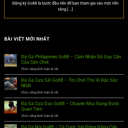
Đăng ký Go88 là bước đầu tiên để bạn tham gia vào một nền
tảng [...]
BÀI VIẾT MỚI NHẤT
Đá Gà Philippines Go88 – Cảm Nhận Độ Gay Cấn
Của Sân Chơi
Chức năng bình luận bị tắt
ở
Đá
Gà
Đá Gà Cựa Sắt Go88 – Trò Chơi Thú Vị Đặc Sắc
Philippines
Nhất
Go88
Chức năng bình luận bị tắt
ở
–
Đá
Cảm
Gà
Đá Gà Cựa Dao Go88 – Chuyên Mục Đang Được
Nhận
Cựa
Độ
Quan Tâm
Sắt
Gay
Chức năng bình luận bị tắt
ở
Go88
Cấn
Đá
–
Của
Gà
Đá Gà Nòi Go88 – Cá Cược Sôi Động Đẳng Cấp
Trò
Sân