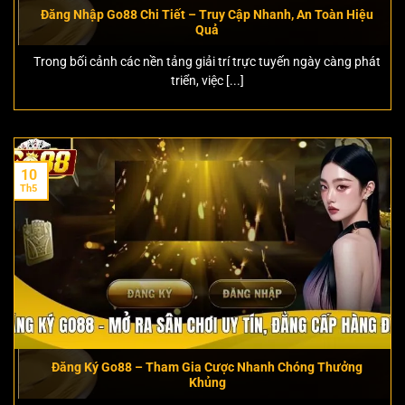
Đăng Nhập Go88 Chi Tiết – Truy Cập Nhanh, An Toàn Hiệu
Quả
Trong bối cảnh các nền tảng giải trí trực tuyến ngày càng phát
triển, việc [...]
10
Th5
Đăng Ký Go88 – Tham Gia Cược Nhanh Chóng Thưởng
Khủng