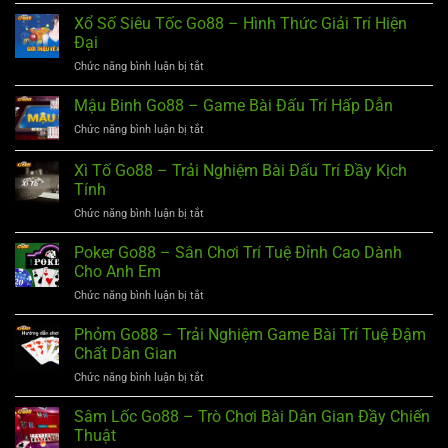
Xổ
–
Người
Số
Xổ Số Siêu Tốc Go88 – Hình Thức Giải Trí Hiện
Trò
Quan
Vietlott
Chơi
Đại
Tâm
Go88
Dự
Chức năng bình luận bị tắt
ở
–
Đoán
Xổ
Hình
Số
Số
Mậu Binh Go88 – Game Bài Đấu Trí Hấp Dẫn
Thức
Hấp
Siêu
Giải
Dẫn
Chức năng bình luận bị tắt
ở
Tốc
Trí
Mậu
Go88
Hiện
Binh
Xì Tố Go88 – Trải Nghiệm Bài Đấu Trí Đầy Kịch
–
Đại
Go88
Hình
Tính
Thu
–
Thức
Hút
Chức năng bình luận bị tắt
ở
Game
Giải
Cược
Xì
Bài
Trí
Thủ
Tố
Đấu
Poker Go88 – Sân Chơi Trí Tuệ Đỉnh Cao Dành
Hiện
Go88
Trí
Cho Anh Em
Đại
–
Hấp
Chức năng bình luận bị tắt
ở
Trải
Dẫn
Poker
Nghiệm
Go88
Phỏm Go88 – Trải Nghiệm Game Bài Trí Tuệ Đậm
Bài
–
Đấu
Chất Dân Gian
Sân
Trí
Chức năng bình luận bị tắt
ở
Chơi
Đầy
Phỏm
Trí
Kịch
Go88
Sâm Lốc Go88 – Trò Chơi Bài Dân Gian Đầy Chiến
Tuệ
Tính
–
Đỉnh
Thuật
Trải