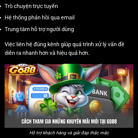
Trò chuyện trực tuyến
Hệ thống phản hồi qua email
Trung tâm hỗ trợ người dùng
Việc liên hệ đúng kênh giúp quá trình xử lý vấn đề
diễn ra nhanh hơn và hiệu quả hơn.
Hỗ trợ khách hàng và giải đáp thắc mắc