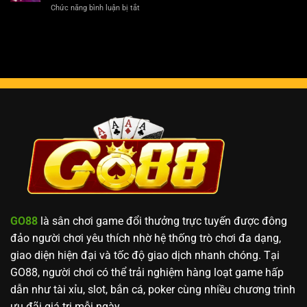
Cao
Chức năng bình luận bị tắt
ở
Nghiệm
Dành
Sâm
Game
Cho
Lốc
Bài
Anh
Go88
Trí
Em
–
Tuệ
Trò
Đậm
Chơi
Chất
Bài
Dân
Dân
Gian
Gian
Đầy
Chiến
Thuật
GO88
là sân chơi game đổi thưởng trực tuyến được đông
đảo người chơi yêu thích nhờ hệ thống trò chơi đa dạng,
giao diện hiện đại và tốc độ giao dịch nhanh chóng. Tại
GO88, người chơi có thể trải nghiệm hàng loạt game hấp
dẫn như tài xỉu, slot, bắn cá, poker cùng nhiều chương trình
ưu đãi giá trị mỗi ngày.