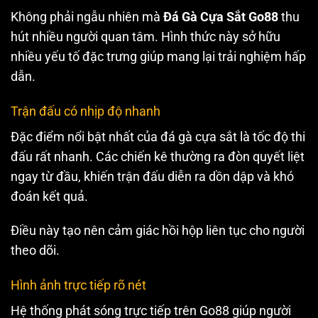
Không phải ngẫu nhiên mà
Đá Gà Cựa Sắt Go88
thu
hút nhiều người quan tâm. Hình thức này sở hữu
nhiều yếu tố đặc trưng giúp mang lại trải nghiệm hấp
dẫn.
Trận đấu có nhịp độ nhanh
Đặc điểm nổi bật nhất của đá gà cựa sắt là tốc độ thi
đấu rất nhanh. Các chiến kê thường ra đòn quyết liệt
ngay từ đầu, khiến trận đấu diễn ra dồn dập và khó
đoán kết quả.
Điều này tạo nên cảm giác hồi hộp liên tục cho người
theo dõi.
Hình ảnh trực tiếp rõ nét
Hệ thống phát sóng trực tiếp trên Go88 giúp người