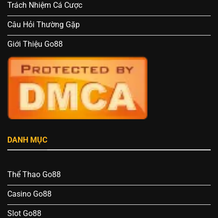
Trách Nhiệm Cá Cược
Câu Hỏi Thường Gặp
Giới Thiệu Go88
DANH MỤC
Thể Thao Go88
Casino Go88
Slot Go88