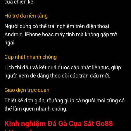
của chiến kê.
Hỗ trợ đa nền tảng
Người dùng có thể trải nghiệm trên điện thoại
Android, iPhone hoặc máy tính mà không gặp trở
ngại.
Cập nhật nhanh chóng
Lịch thi đấu và kết quả được cập nhật liên tục, giúp
người xem dễ dàng theo dõi các trận đấu mới.
Giao diện trực quan
Thiết kế đơn giản, rõ ràng giúp cả người mới cũng có
thể làm quen nhanh chóng.
Kinh nghiệm Đá Gà Cựa Sắt Go88