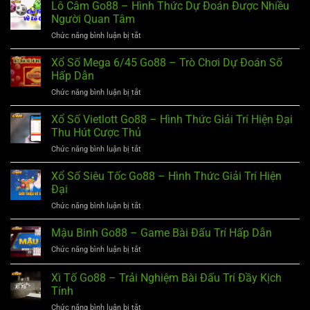
Xiên
Lô Câm Go88 – Hình Thức Dự Đoán Được Nhiều
Nghiệm
Go88
Giải
Người Quan Tâm
–
Trí
Chức năng bình luận bị tắt
ở
Chuyên
Kịch
Lô
Mục
Tính
Câm
Xổ Số Mega 6/45 Go88 – Trò Chơi Dự Đoán Số
Được
Hấp
Go88
Anh
Hấp Dẫn
Dẫn
–
Em
Chức năng bình luận bị tắt
ở
Hình
Quan
Xổ
Thức
Tâm
Số
Xổ Số Vietlott Go88 – Hình Thức Giải Trí Hiện Đại
Dự
Mega
Đoán
Thu Hút Cược Thủ
6/45
Được
Chức năng bình luận bị tắt
ở
Go88
Nhiều
Xổ
–
Người
Số
Xổ Số Siêu Tốc Go88 – Hình Thức Giải Trí Hiện
Trò
Quan
Vietlott
Chơi
Đại
Tâm
Go88
Dự
Chức năng bình luận bị tắt
ở
–
Đoán
Xổ
Hình
Số
Số
Mậu Binh Go88 – Game Bài Đấu Trí Hấp Dẫn
Thức
Hấp
Siêu
Giải
Dẫn
Chức năng bình luận bị tắt
ở
Tốc
Trí
Mậu
Go88
Hiện
Binh
Xì Tố Go88 – Trải Nghiệm Bài Đấu Trí Đầy Kịch
–
Đại
Go88
Hình
Tính
Thu
–
Thức
Hút
Chức năng bình luận bị tắt
ở
Game