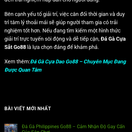
Bên cạnh yếu tố giải trí, việc cân đối thời gian và duy
trì tâm lý thoải mái sẽ giúp người tham gia có trải
nghiệm tốt hơn. Nếu đang tìm kiếm một hình thức
giải trí trực tuyến sôi động và dễ tiếp cận,
Đá Gà Cựa
Sắt Go88
là lựa chọn đáng để khám phá.
Xem thêm:
Đá Gà Cựa Dao Go88 – Chuyên Mục Đang
Được Quan Tâm
BÀI VIẾT MỚI NHẤT
Đá Gà Philippines Go88 – Cảm Nhận Độ Gay Cấn