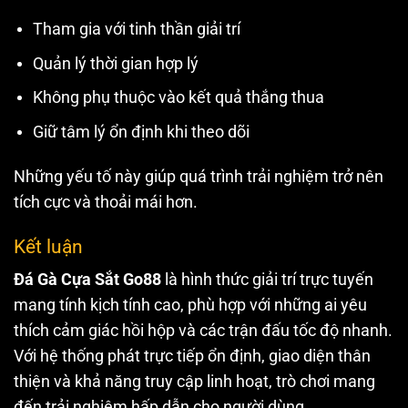
Tham gia với tinh thần giải trí
Quản lý thời gian hợp lý
Không phụ thuộc vào kết quả thắng thua
Giữ tâm lý ổn định khi theo dõi
Những yếu tố này giúp quá trình trải nghiệm trở nên
tích cực và thoải mái hơn.
Kết luận
Đá Gà Cựa Sắt Go88
là hình thức giải trí trực tuyến
mang tính kịch tính cao, phù hợp với những ai yêu
thích cảm giác hồi hộp và các trận đấu tốc độ nhanh.
Với hệ thống phát trực tiếp ổn định, giao diện thân
thiện và khả năng truy cập linh hoạt, trò chơi mang
đến trải nghiệm hấp dẫn cho người dùng.