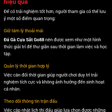
hiệu quả
Để có trải nghiệm tốt hơn, người tham gia có thể lưu
ý một số điểm quan trọng:
Giữ tâm lý thoải mái
Đá Gà Cựa Sắt Go88
nên được xem như một hình
thức giải trí để thư giãn sau thời gian làm việc và học
tập.
Quản lý thời gian hợp lý
Việc cân đối thời gian giúp người chơi duy trì trải
nghiệm tích cực và không ảnh hưởng đến sinh hoạt
cá nhân.
Theo dõi thông tin trận đấu
Việc cập nhật lịch thi đấu giúp lựa chọn được những