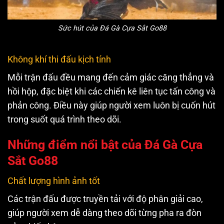
Sức hút của Đá Gà Cựa Sắt Go88
Không khí thi đấu kịch tính
Mỗi trận đấu đều mang đến cảm giác căng thẳng và
hồi hộp, đặc biệt khi các chiến kê liên tục tấn công và
phản công. Điều này giúp người xem luôn bị cuốn hút
trong suốt quá trình theo dõi.
Những điểm nổi bật của Đá Gà Cựa
Sắt Go88
Chất lượng hình ảnh tốt
Các trận đấu được truyền tải với độ phân giải cao,
giúp người xem dễ dàng theo dõi từng pha ra đòn